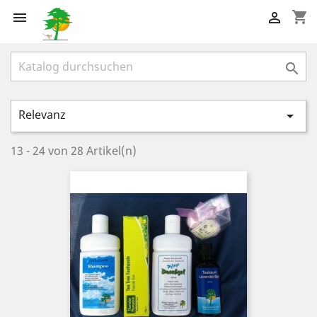
shopping_cart



Relevanz

13 - 24 von 28 Artikel(n)