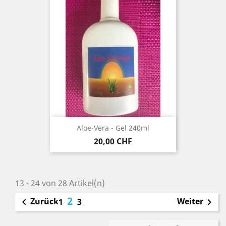
Aloe-Vera - Gel 240ml
Preis
20,00 CHF
13 - 24 von 28 Artikel(n)
2
Zurück
Weiter

1
3
