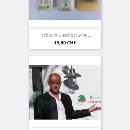
Teebaum-Duschgel 240g...
Preis
15,00 CHF