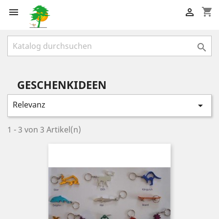
shopping_cart



GESCHENKIDEEN
Relevanz

1 - 3 von 3 Artikel(n)