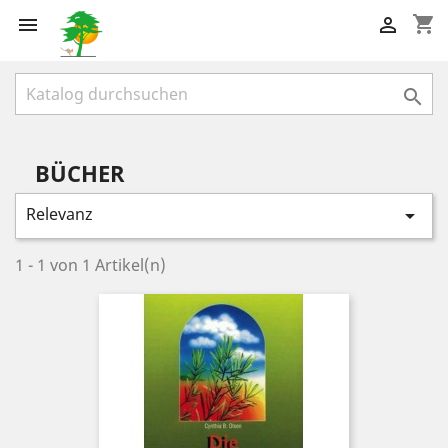
shopping_cart



BÜCHER
Relevanz

1 - 1 von 1 Artikel(n)